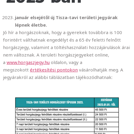
január elsej
é
től új Tisza-tavi területi jegyárak
l
é
pnek
é
letbe.
Jó hír a horgászoknak, hogy a gyerekek továbbra is 100
forintért válthatnak engedélyt és a 65 év feletti felnőtt
horgászjegy, valamint a töltéshasználati hozzájárulások árai
nem változnak. A területi horgászjegyeket online,
a
www.horgaszjegy.hu
oldalon, vagy a
megszokott
értékesítési pontokon
vásárolhatják meg. A
jegyárakról az alábbi táblázatban tájékozódhatnak: