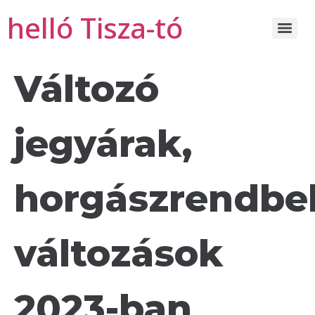
helló Tisza-tó
Változó
jegyárak,
horgászrendbel
változások
2023-ban