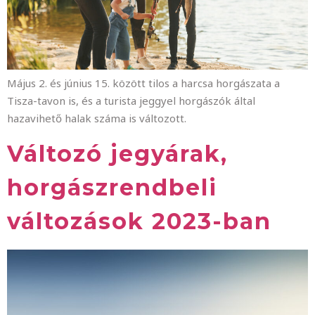
Május 2. és június 15. között tilos a harcsa horgászata a
Tisza-tavon is, és a turista jeggyel horgászók által
hazavihető halak száma is változott.
Változó jegyárak,
horgászrendbeli
változások 2023-ban