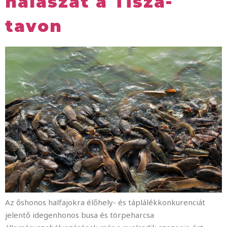
halászat a Tisza-
tavon
Az őshonos halfajokra élőhely- és táplálékkonkurenciát
jelentő idegenhonos busa és törpeharcsa