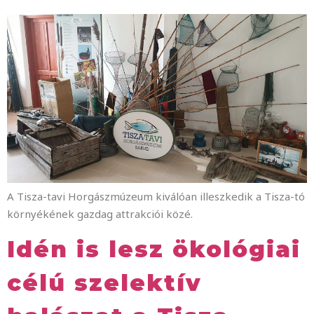
A Tisza-tavi Horgászmúzeum kiválóan illeszkedik a Tisza-tó
környékének gazdag attrakciói közé.
Idén is lesz ökológiai
célú szelektív