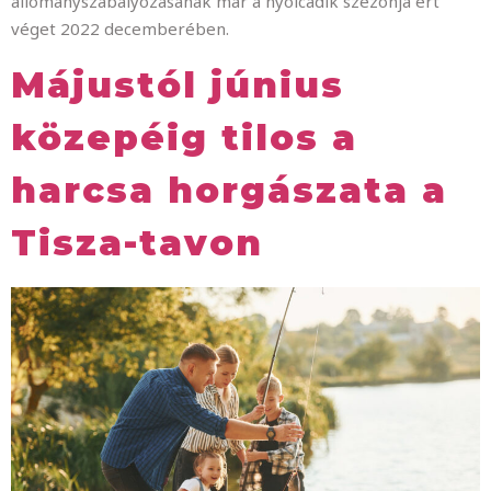
állományszabályozásának már a nyolcadik szezonja ért
véget 2022 decemberében.
Májustól június
közepéig tilos a
harcsa horgászata a
Tisza-tavon