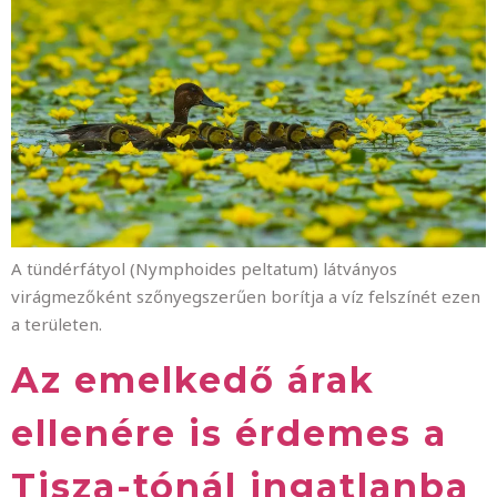
A tündérfátyol (Nymphoides peltatum) látványos
virágmezőként szőnyegszerűen borítja a víz felszínét ezen
a területen.
Az emelkedő árak
ellenére is érdemes a
Tisza-tónál ingatlanba