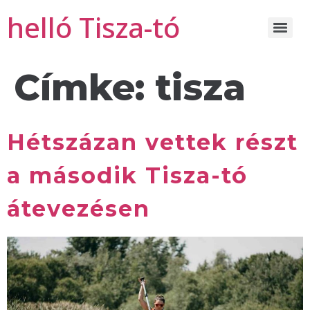
helló Tisza-tó
Címke:
tisza
Hétszázan vettek részt
a második Tisza-tó
átevezésen